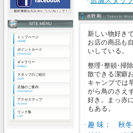
店舗スタッフ
水野 剛
Takeshi Miz
SITE MENU
新しい物好き
トップページ
お店の商品も
HOME
いしている。
ポイントカード
PointCard
ギャラリー
整理･整頓･掃
Gallery
散できる潔癖
スタッフのご紹介
Staff
キャンプでは
店舗のご案内
がら鳥のさえ
Information
好き。まっ赤
アクセスマップ
Access
もある。
リンク集
Link
趣 味： 秋