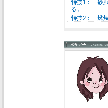
特技1： 砂
る。
特技2： 燃焼
水野 容子
Yoshiko M